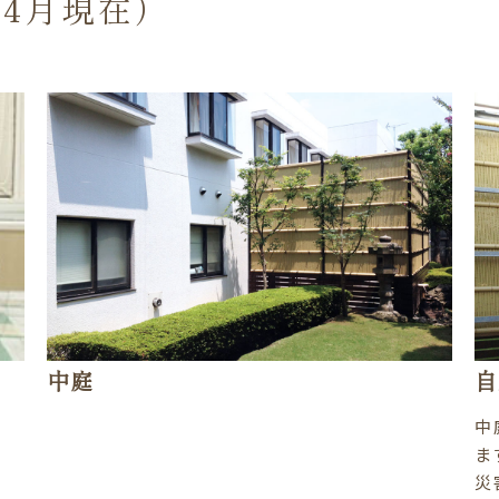
4月現在）
中庭
自
中
ま
災