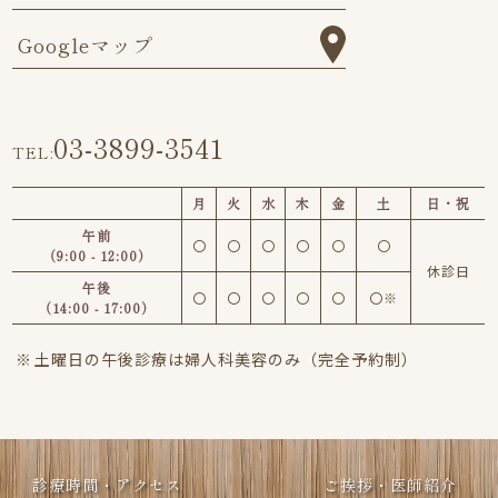
Googleマップ
03-3899-3541
TEL:
月
火
水
木
金
土
日・祝
午前
〇
〇
〇
〇
〇
〇
（9:00 - 12:00）
休診日
午後
〇
〇
〇
〇
〇
〇※
（14:00 - 17:00）
土曜日の午後診療は婦人科美容のみ（完全予約制）
診療時間・アクセス
ご挨拶・医師紹介